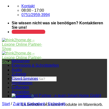
Skip
Kontakt
to
08:00 - 17:00
content
0751/2959-3994
Sie wissen nicht was sie benötigen? Kontaktieren
Sie uns!
Kontakt aufnehmen
Miniserver
Extensions & Schnittstellen
Audio
Zubehör
Suchen
Cloud Services
nach:
Ventilatoren
Lüftungen
Anmelden
Warenkorb
0
Start
/
Zutritt & Sicherheit
/
Sicherheit
Es befinden sich keine Produkte im Warenkorb.