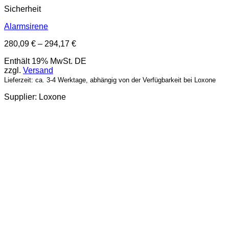
Sicherheit
Alarmsirene
Preisspanne:
280,09
€
–
294,17
€
280,09 €
Enthält 19% MwSt. DE
bis
zzgl.
Versand
294,17 €
Lieferzeit: ca. 3-4 Werktage, abhängig von der Verfügbarkeit bei Loxone
Supplier: Loxone