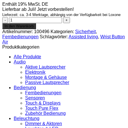
Enthält 19% MwSt. DE
Lieferbar ab Juli! Jetzt vorbestellen!
Lieferzeit: ca. 3-4 Werktage, abhängig von der Verfügbarkeit bei Loxone
Wrist
Button
In den Warenkorb
Air
Artikelnummer:
100496
Kategorien:
Sicherheit
,
Menge
Fernbedienungen
Schlagwörter:
Assisted living
,
Wrist Button
Air
Produktkategorien
Alle Produkte
Audio
Aktive Lautsprecher
Elektronik
Montage & Gehäuse
Passive Lautsprecher
Bedienung
Fernbedienungen
Sensoren
Touch & Displays
Touch Pure Flex
Zubehör Bedienung
Beleuchtung
Dimmer & Aktoren