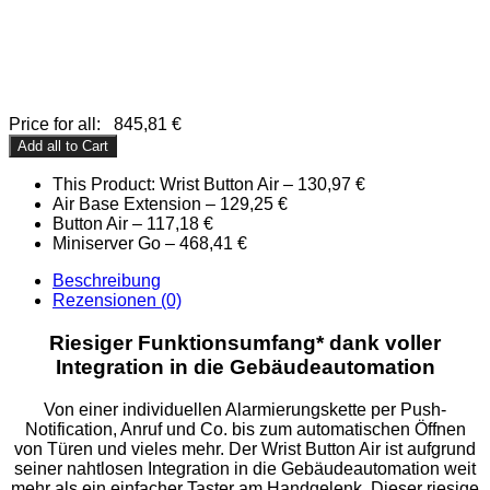
Price for all:
845,81
€
Add all to Cart
This Product: Wrist Button Air
–
130,97
€
Air Base Extension
–
129,25
€
Button Air
–
117,18
€
Miniserver Go
–
468,41
€
Beschreibung
Rezensionen (0)
Riesiger Funktionsumfang* dank voller
Integration in die Gebäudeautomation
Von einer individuellen Alarmierungskette per Push-
Notification, Anruf und Co. bis zum automatischen Öffnen
von Türen und vieles mehr. Der Wrist Button Air ist aufgrund
seiner nahtlosen Integration in die Gebäudeautomation weit
mehr als ein einfacher Taster am Handgelenk. Dieser riesige